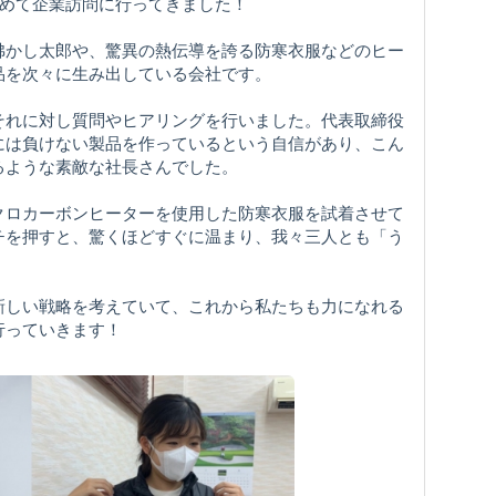
初めて企業訪問に行ってきました！
沸かし太郎や、驚異の熱伝導を誇る防寒衣服などのヒー
品を次々に生み出している会社です。
それに対し質問やヒアリングを行いました。代表取締役
には負けない製品を作っているという自信があり、こん
るような素敵な社長さんでした。
クロカーボンヒーターを使用した防寒衣服を試着させて
チを押すと、驚くほどすぐに温まり、我々三人とも「う
。
新しい戦略を考えていて、これから私たちも力になれる
行っていきます！