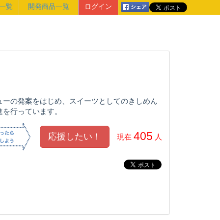
一覧
開発商品一覧
ログイン
ューの発案をはじめ、スイーツとしてのきしめん
進を行っています。
405
現在
人