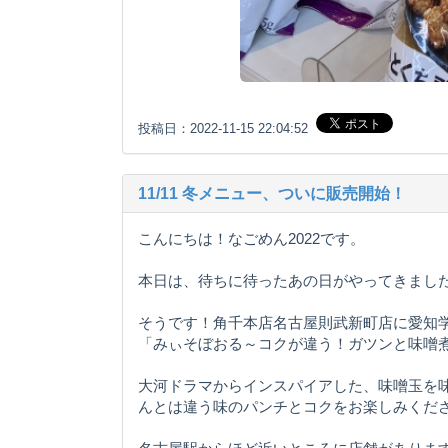
投稿日：2022-11-15 22:04:52
11/11 冬メニュー、ついに販売開始！
こんにちは！なごめん2022です。
本日は、待ちに待ったあの日がやってきまし
そうです！角千本店名古屋則武新町店に愛知
「みぃそぼおる～コクが違う！ガツンと味噌
大河ドラマからインスパイアした、味噌玉を味
んとは違う味のパンチとコクをお楽しみくだ