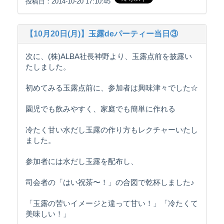
投稿日：2014-10-20 17:10:45
【10月20日(月)】玉露deパーティー当日③
次に、(株)ALBA社長神野より、玉露点前を披露い
たしました。
初めてみる玉露点前に、参加者は興味津々でした☆
園児でも飲みやすく、家庭でも簡単に作れる
冷たく甘い水だし玉露の作り方もレクチャーいたし
ました。
参加者には水だし玉露を配布し、
司会者の「はい祝茶〜！」の合図で乾杯しました♪
「玉露の苦いイメージと違って甘い！」「冷たくて
美味しい！」