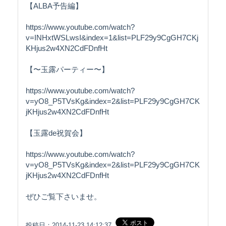
【ALBA予告編】
https://www.youtube.com/watch?
v=INHxtWSLwsI&index=1&list=PLF29y9CgGH7CKj
KHjus2w4XN2CdFDnfHt
【〜玉露パーティー〜】
https://www.youtube.com/watch?
v=yO8_P5TVsKg&index=2&list=PLF29y9CgGH7CK
jKHjus2w4XN2CdFDnfHt
【玉露de祝賀会】
https://www.youtube.com/watch?
v=yO8_P5TVsKg&index=2&list=PLF29y9CgGH7CK
jKHjus2w4XN2CdFDnfHt
ぜひご覧下さいませ。
投稿日：2014-11-23 14:12:37