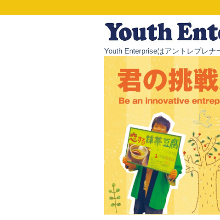
Youth Enterpriseはア