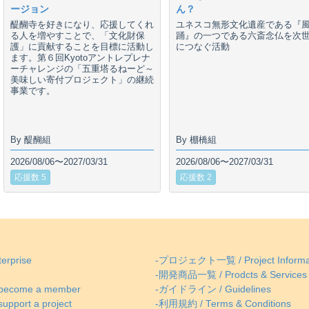
ージョン
ん？
醍醐寺を好きになり、応援してくれ
ユネスコ無形文化遺産である『
る人を増やすことで、「文化財保
踊』の一つである六斎念仏を次
護」に貢献することを目標に活動し
につなぐ活動
ます。第６回Kyotoアントレプレナ
ーチャレンジの「五重塔るねーど～
美味しい寄付プロジェクト」の継続
事業です。
By 醍醐組
By 棚橋組
2026/08/06〜2027/03/31
2026/08/06〜2027/03/31
応援数 5
応援数 2
erprise
-プロジェクト一覧 / Project Informa
-開発商品一覧 / Prodcts & Services
come a member
-ガイドライン / Guidelines
ort a project
-利用規約 / Terms & Conditions