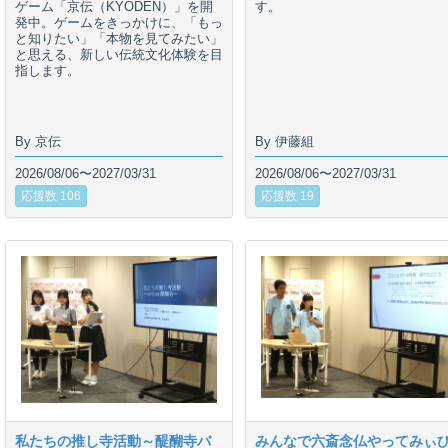
ゲーム「京伝（KYODEN）」を開
す。
発中。ゲームをきっかけに、「もっ
と知りたい」「本物を見てみたい」
と思える、新しい伝統文化体験を目
指します。
By 京伝
By 伊藤組
2026/08/06〜2027/03/31
2026/08/06〜2027/03/31
応援数 106
応援数 19
私たちの推し寺活動～醍醐寺バ
みんなで六斎念仏やってみぃ