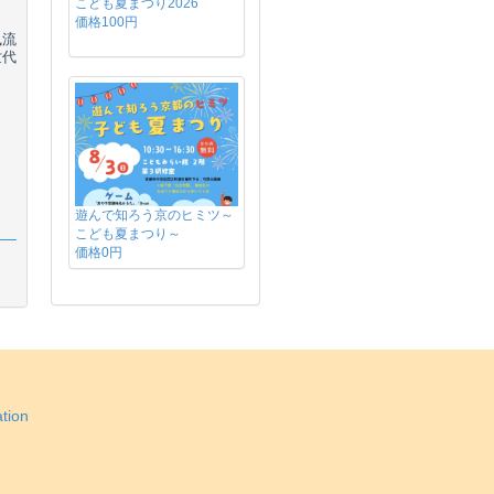
こども夏まつり2026
価格100円
風流
世代
遊んで知ろう京のヒミツ～
こども夏まつり～
価格0円
tion