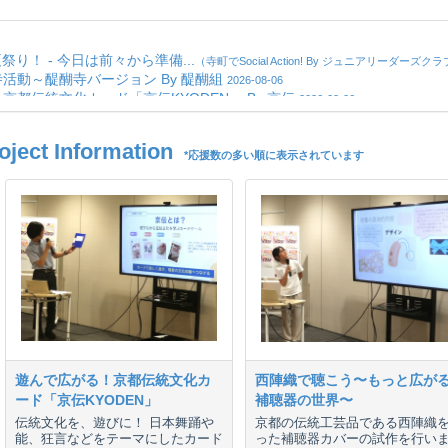
ct Information
*応援数の多い順に表示されています
遊んで広がる！京都伝統文化カ
西陣織で聴こう〜もっと広が
ード「京伝KYODEN」
補聴器の世界〜
伝統文化を、遊びに！ 日本舞踊や
京都の伝統工芸品である西陣織
能、狂言などをテーマにしたカード
った補聴器カバーの試作を行い