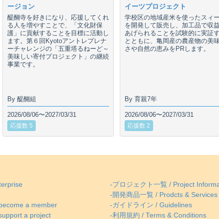
ージョン
イーツプロジェクト
醍醐寺を好きになり、応援してくれ
学校区の地域産米を使ったスィ
る人を増やすことで、「文化財保
を開発して販売し、加工品で収
護」に貢献することを目標に活動し
あげられることを試験的に実証
ます。第６回Kyotoアントレプレナ
とともに、亀岡産の農産物の美
ーチャレンジの「五重塔るねーど～
さや自然の恵みをPRします。
美味しい寄付プロジェクト」の継続
事業です。
By 醍醐組
By 育親7年
2026/08/06〜2027/03/31
2026/08/06〜2027/03/31
応援数 5
応援数 2
erprise
-プロジェクト一覧 / Project Informa
-開発商品一覧 / Prodcts & Services
come a member
-ガイドライン / Guidelines
ort a project
-利用規約 / Terms & Conditions