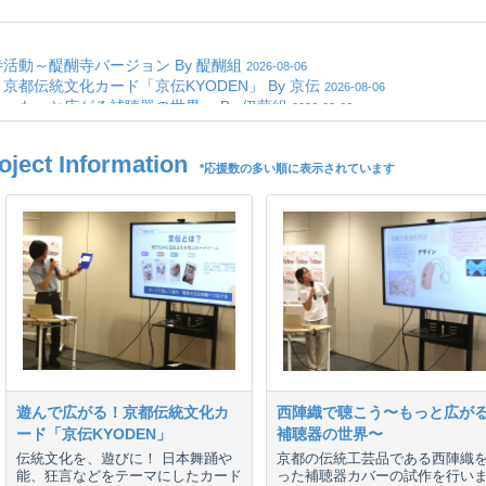
ct Information
*応援数の多い順に表示されています
遊んで広がる！京都伝統文化カ
西陣織で聴こう〜もっと広が
ード「京伝KYODEN」
補聴器の世界〜
伝統文化を、遊びに！ 日本舞踊や
京都の伝統工芸品である西陣織
能、狂言などをテーマにしたカード
った補聴器カバーの試作を行い