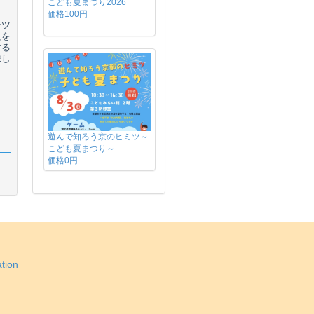
こども夏まつり2026
価格100円
ーツ
益を
する
味し
遊んで知ろう京のヒミツ～
こども夏まつり～
価格0円
tion