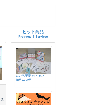
ヒット商品
Products & Services
京の不思議地名かるた
価格1,500円
る
を使
ま