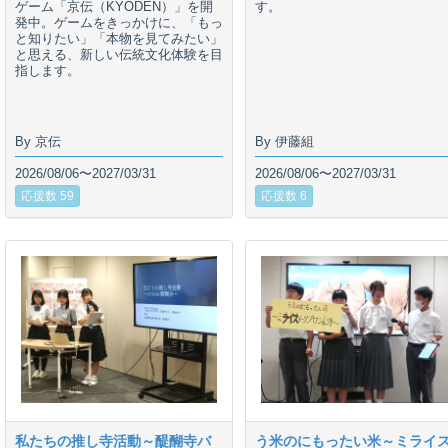
ゲーム「京伝（KYODEN）」を開
す。
発中。ゲームをきっかけに、「もっ
と知りたい」「本物を見てみたい」
と思える、新しい伝統文化体験を目
指します。
By 京伝
By 伊藤組
2026/08/06〜2027/03/31
2026/08/06〜2027/03/31
応援数 59
応援数 6
私たちの推し寺活動～醍醐寺バ
う米のにもったい米～ミライ