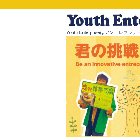
Youth Enterpriseはア