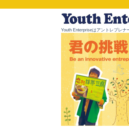
Youth Enterpriseはア