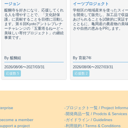
ージョン
イーツプロジェクト
醍醐寺を好きになり、応援してくれ
学校区の地域産米を使ったスィ
る人を増やすことで、「文化財保
を開発して販売し、加工品で収
護」に貢献することを目標に活動し
あげられることを試験的に実証
ます。第６回Kyotoアントレプレナ
とともに、亀岡産の農産物の美
ーチャレンジの「五重塔るねーど～
さや自然の恵みをPRします。
美味しい寄付プロジェクト」の継続
事業です。
By 醍醐組
By 育親7年
2026/08/06〜2027/03/31
2026/08/06〜2027/03/31
応援数 5
応援数 2
erprise
-プロジェクト一覧 / Project Informa
-開発商品一覧 / Prodcts & Services
come a member
-ガイドライン / Guidelines
ort a project
-利用規約 / Terms & Conditions