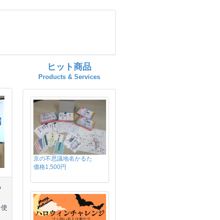
ヒット商品
Products & Services
京の不思議地名かるた
価格1,500円
る
を使
ま