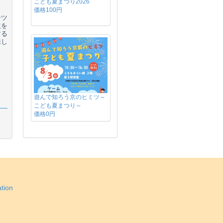
こども夏まつり2026
価格100円
ーツ
益を
する
味し
遊んで知ろう京のヒミツ～
こども夏まつり～
価格0円
tion