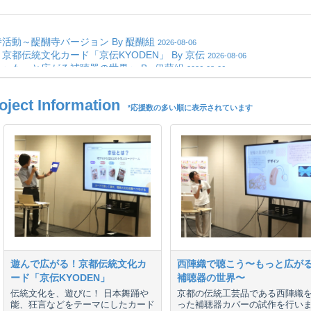
ct Information
*応援数の多い順に表示されています
遊んで広がる！京都伝統文化カ
西陣織で聴こう〜もっと広が
ード「京伝KYODEN」
補聴器の世界〜
伝統文化を、遊びに！ 日本舞踊や
京都の伝統工芸品である西陣織
能、狂言などをテーマにしたカード
った補聴器カバーの試作を行い