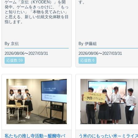
ゲーム「京伝（KYODEN）」を開
す。
発中。ゲームをきっかけに、「もっ
と知りたい」「本物を見てみたい」
と思える、新しい伝統文化体験を目
指します。
By 京伝
By 伊藤組
2026/08/06〜2027/03/31
2026/08/06〜2027/03/31
応援数 59
応援数 6
私たちの推し寺活動～醍醐寺バ
う米のにもったい米～ミライ