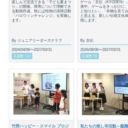
楽しんで交流できる「子ども夏まつ
ゲーム「京伝（KYODEN）
り」の開催、障害について理解でき
発中。ゲームをきっかけに
る動画作成、秋には恒例の清掃活動
と知りたい」「本物を見て
「ハロウィンチャレンジ」を実施し
と思える、新しい伝統文化
ます。
指します。
By ジュニアリーダーズクラブ
By 京伝
2024/04/06〜2027/03/31
2026/08/06〜2027/03/31
応援数 132
応援数 59
竹野ハッピー・スマイル プロジ
私たちの推し寺活動～醍