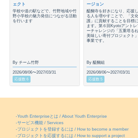
ェクト
ージョン
学校や道の駅などで、竹野地域や竹
醍醐寺を好きになり、応援
野小学校の魅力発信につながる活動
る人を増やすことで、「文
を行います
護」に貢献することを目標
ます。第６回Kyotoアント
ーチャレンジの「五重塔る
美味しい寄付プロジェクト
事業です。
By チーム竹野
By 醍醐組
2026/08/06〜2027/03/31
2026/08/06〜2027/03/31
応援数 6
応援数 5
-Youth Enterpriseとは / About Youth Enterprise
-サービス機能 / Services
-プロジェクトを登録するには / How to become a member
-プロジェクトを応援するには / How to support a project