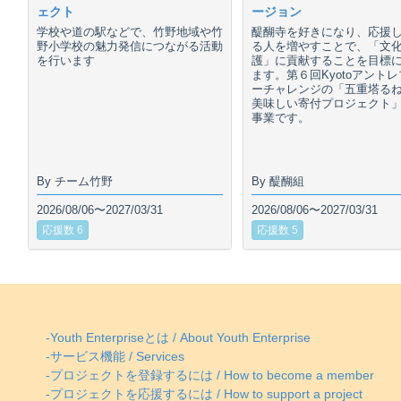
ェクト
ージョン
学校や道の駅などで、竹野地域や竹
醍醐寺を好きになり、応援
野小学校の魅力発信につながる活動
る人を増やすことで、「文
を行います
護」に貢献することを目標
ます。第６回Kyotoアント
ーチャレンジの「五重塔る
美味しい寄付プロジェクト
事業です。
By チーム竹野
By 醍醐組
2026/08/06〜2027/03/31
2026/08/06〜2027/03/31
応援数 6
応援数 5
-Youth Enterpriseとは / About Youth Enterprise
-サービス機能 / Services
-プロジェクトを登録するには / How to become a member
-プロジェクトを応援するには / How to support a project