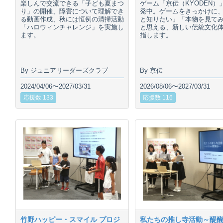
楽しんで交流できる「子ども夏まつ
ゲーム「京伝（KYODEN）
り」の開催、障害について理解でき
発中。ゲームをきっかけに
る動画作成、秋には恒例の清掃活動
と知りたい」「本物を見て
「ハロウィンチャレンジ」を実施し
と思える、新しい伝統文化
ます。
指します。
By ジュニアリーダーズクラブ
By 京伝
2024/04/06〜2027/03/31
2026/08/06〜2027/03/31
応援数 133
応援数 116
竹野ハッピー・スマイル プロジ
私たちの推し寺活動～醍