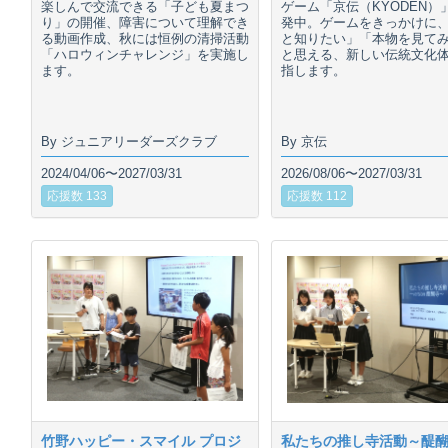
楽しんで交流できる「子ども夏まつ
ゲーム「京伝（KYODEN）
り」の開催、障害について理解でき
発中。ゲームをきっかけに
る動画作成、秋には恒例の清掃活動
と知りたい」「本物を見て
「ハロウィンチャレンジ」を実施し
と思える、新しい伝統文化
ます。
指します。
By ジュニアリーダーズクラブ
By 京伝
2024/04/06〜2027/03/31
2026/08/06〜2027/03/31
応援数 133
応援数 112
竹野ハッピー・スマイル プロジ
私たちの推し寺活動～醍