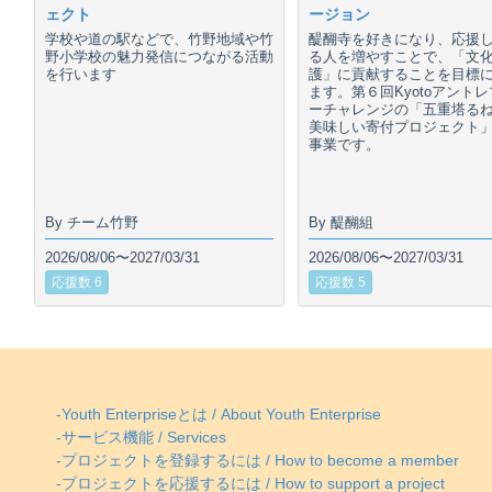
ェクト
ージョン
学校や道の駅などで、竹野地域や竹
醍醐寺を好きになり、応援
野小学校の魅力発信につながる活動
る人を増やすことで、「文
を行います
護」に貢献することを目標
ます。第６回Kyotoアント
ーチャレンジの「五重塔る
美味しい寄付プロジェクト
事業です。
By チーム竹野
By 醍醐組
2026/08/06〜2027/03/31
2026/08/06〜2027/03/31
応援数 6
応援数 5
-Youth Enterpriseとは / About Youth Enterprise
-サービス機能 / Services
-プロジェクトを登録するには / How to become a member
-プロジェクトを応援するには / How to support a project