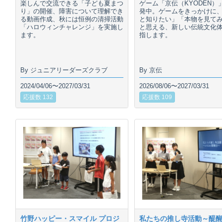
楽しんで交流できる「子ども夏まつ
ゲーム「京伝（KYODEN）
り」の開催、障害について理解でき
発中。ゲームをきっかけに
る動画作成、秋には恒例の清掃活動
と知りたい」「本物を見て
「ハロウィンチャレンジ」を実施し
と思える、新しい伝統文化
ます。
指します。
By ジュニアリーダーズクラブ
By 京伝
2024/04/06〜2027/03/31
2026/08/06〜2027/03/31
応援数 132
応援数 109
竹野ハッピー・スマイル プロジ
私たちの推し寺活動～醍