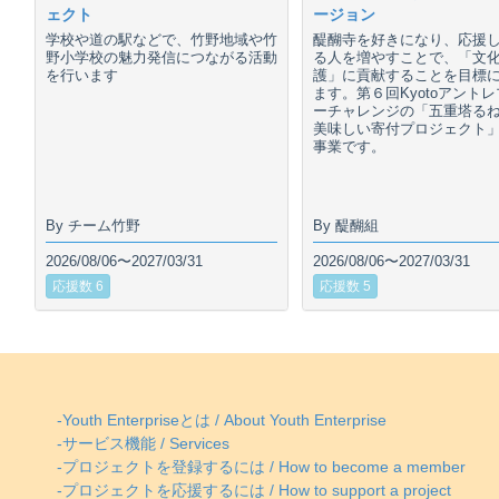
ェクト
ージョン
学校や道の駅などで、竹野地域や竹
醍醐寺を好きになり、応援
野小学校の魅力発信につながる活動
る人を増やすことで、「文
を行います
護」に貢献することを目標
ます。第６回Kyotoアント
ーチャレンジの「五重塔る
美味しい寄付プロジェクト
事業です。
By チーム竹野
By 醍醐組
2026/08/06〜2027/03/31
2026/08/06〜2027/03/31
応援数 6
応援数 5
-Youth Enterpriseとは / About Youth Enterprise
-サービス機能 / Services
-プロジェクトを登録するには / How to become a member
-プロジェクトを応援するには / How to support a project