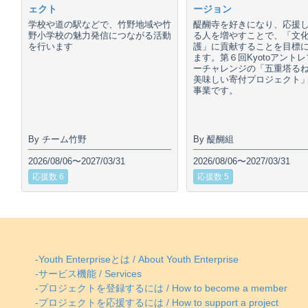
ェクト
ージョン
学校や道の駅などで、竹野地域や竹
醍醐寺を好きになり、応援
野小学校の魅力発信につながる活動
る人を増やすことで、「文
を行います
護」に貢献することを目標
ます。第６回Kyotoアント
ーチャレンジの「五重塔る
美味しい寄付プロジェクト
事業です。
By チーム竹野
By 醍醐組
2026/08/06〜2027/03/31
2026/08/06〜2027/03/31
応援数 6
応援数 5
-Youth Enterpriseとは / About Youth Enterprise
-サービス機能 / Services
-プロジェクトを登録するには / How to become a member
-プロジェクトを応援するには / How to support a project