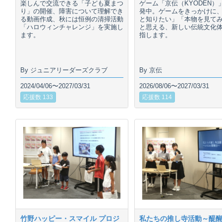
楽しんで交流できる「子ども夏まつ
ゲーム「京伝（KYODEN）
り」の開催、障害について理解でき
発中。ゲームをきっかけに
る動画作成、秋には恒例の清掃活動
と知りたい」「本物を見て
「ハロウィンチャレンジ」を実施し
と思える、新しい伝統文化
ます。
指します。
By ジュニアリーダーズクラブ
By 京伝
2024/04/06〜2027/03/31
2026/08/06〜2027/03/31
応援数 133
応援数 114
竹野ハッピー・スマイル プロジ
私たちの推し寺活動～醍