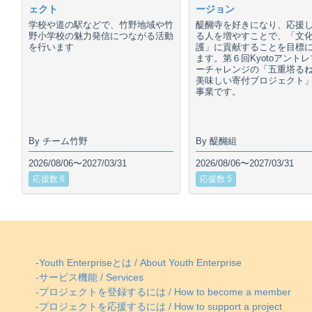
ェクト
ージョン
学校や道の駅などで、竹野地域や竹
醍醐寺を好きになり、応援
野小学校の魅力発信につながる活動
る人を増やすことで、「文
を行います
護」に貢献することを目標
ます。第６回Kyotoアント
ーチャレンジの「五重塔る
美味しい寄付プロジェクト
事業です。
By チーム竹野
By 醍醐組
2026/08/06〜2027/03/31
2026/08/06〜2027/03/31
応援数 6
応援数 5
-Youth Enterpriseとは / About Youth Enterprise
-サービス機能 / Services
-プロジェクトを登録するには / How to become a member
-プロジェクトを応援するには / How to support a project