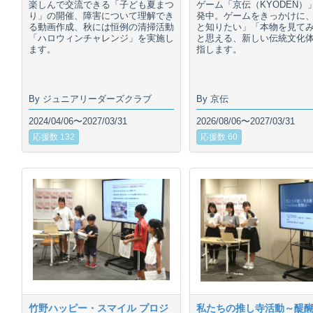
楽しんで交流できる「子ども夏まつ
ゲーム「京伝（KYODEN）
り」の開催、障害について理解でき
発中。ゲームをきっかけに
る動画作成、秋には恒例の清掃活動
と知りたい」「本物を見て
「ハロウィンチャレンジ」を実施し
と思える、新しい伝統文化
ます。
指します。
By ジュニアリーダーズクラブ
By 京伝
2024/04/06〜2027/03/31
2026/08/06〜2027/03/31
応援数 132
応援数 60
竹野ハッピー・スマイル プロジ
私たちの推し寺活動～醍