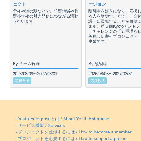
ェクト
ージョン
学校や道の駅などで、竹野地域や竹
醍醐寺を好きになり、応援
野小学校の魅力発信につながる活動
る人を増やすことで、「文
を行います
護」に貢献することを目標
ます。第６回Kyotoアント
ーチャレンジの「五重塔る
美味しい寄付プロジェクト
事業です。
By チーム竹野
By 醍醐組
2026/08/06〜2027/03/31
2026/08/06〜2027/03/31
応援数 6
応援数 5
-Youth Enterpriseとは / About Youth Enterprise
-サービス機能 / Services
-プロジェクトを登録するには / How to become a member
-プロジェクトを応援するには / How to support a project