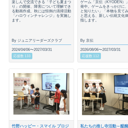
楽しんで交流できる「子ども夏まつ
ゲーム「京伝（KYODEN）
り」の開催、障害について理解でき
発中。ゲームをきっかけに
る動画作成、秋には恒例の清掃活動
と知りたい」「本物を見て
「ハロウィンチャレンジ」を実施し
と思える、新しい伝統文化
ます。
指します。
By ジュニアリーダーズクラブ
By 京伝
2024/04/06〜2027/03/31
2026/08/06〜2027/03/31
応援数 133
応援数 112
竹野ハッピー・スマイル プロジ
私たちの推し寺活動～醍