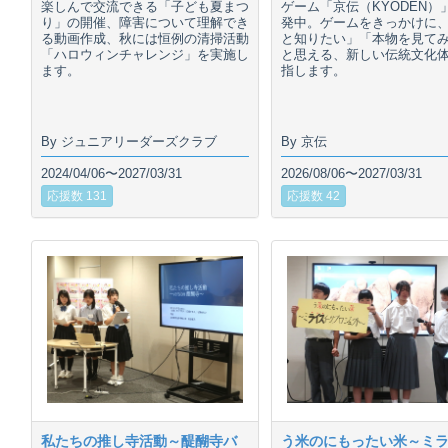
楽しんで交流できる「子ども夏まつ
ゲーム「京伝（KYODEN）
り」の開催、障害について理解でき
発中。ゲームをきっかけに
る動画作成、秋には恒例の清掃活動
と知りたい」「本物を見て
「ハロウィンチャレンジ」を実施し
と思える、新しい伝統文化
ます。
指します。
By ジュニアリーダーズクラブ
By 京伝
2024/04/06〜2027/03/31
2026/08/06〜2027/03/31
応援数 131
応援数 42
私たちの推し寺活動～醍醐寺バ
う米のにもったい米～ミ