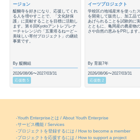
ージョン
イーツプロジェクト
醍醐寺を好きになり、応援してくれ
学校区の地域産米を使った
る人を増やすことで、「文化財保
を開発して販売し、加工品
護」に貢献することを目標に活動し
あげられることを試験的に
ます。第６回Kyotoアントレプレナ
とともに、亀岡産の農産物
ーチャレンジの「五重塔るねーど～
さや自然の恵みをPRします
美味しい寄付プロジェクト」の継続
事業です。
By 醍醐組
By 育親7年
2026/08/06〜2027/03/31
2026/08/06〜2027/03/31
応援数 5
応援数 2
-Youth Enterpriseとは / About Youth Enterprise
-サービス機能 / Services
-プロジェクトを登録するには / How to become a member
-プロジェクトを応援するには / How to support a project