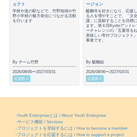
ェクト
ージョン
学校や道の駅などで、竹野地域や竹
醍醐寺を好きになり、応援
野小学校の魅力発信につながる活動
る人を増やすことで、「文
を行います
護」に貢献することを目標
ます。第６回Kyotoアント
ーチャレンジの「五重塔る
美味しい寄付プロジェクト
事業です。
By チーム竹野
By 醍醐組
2026/08/06〜2027/03/31
2026/08/06〜2027/03/31
応援数 6
応援数 5
-Youth Enterpriseとは / About Youth Enterprise
-サービス機能 / Services
-プロジェクトを登録するには / How to become a member
-プロジェクトを応援するには / How to support a project