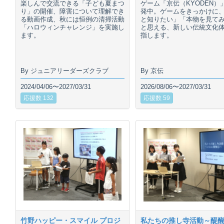
楽しんで交流できる「子ども夏まつ
ゲーム「京伝（KYODEN）
り」の開催、障害について理解でき
発中。ゲームをきっかけに
る動画作成、秋には恒例の清掃活動
と知りたい」「本物を見て
「ハロウィンチャレンジ」を実施し
と思える、新しい伝統文化
ます。
指します。
By ジュニアリーダーズクラブ
By 京伝
2024/04/06〜2027/03/31
2026/08/06〜2027/03/31
応援数 132
応援数 59
竹野ハッピー・スマイル プロジ
私たちの推し寺活動～醍