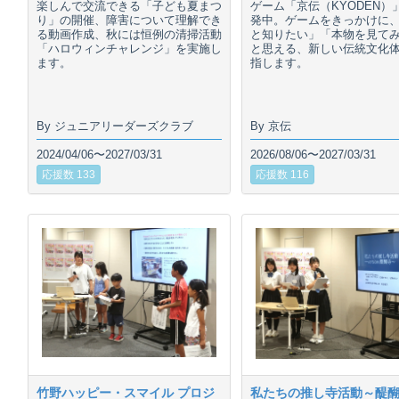
楽しんで交流できる「子ども夏まつ
ゲーム「京伝（KYODEN）
り」の開催、障害について理解でき
発中。ゲームをきっかけに
る動画作成、秋には恒例の清掃活動
と知りたい」「本物を見て
「ハロウィンチャレンジ」を実施し
と思える、新しい伝統文化
ます。
指します。
By ジュニアリーダーズクラブ
By 京伝
2024/04/06〜2027/03/31
2026/08/06〜2027/03/31
応援数 133
応援数 116
竹野ハッピー・スマイル プロジ
私たちの推し寺活動～醍