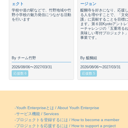
ェクト
ージョン
学校や道の駅などで、竹野地域や竹
醍醐寺を好きになり、応援
野小学校の魅力発信につながる活動
る人を増やすことで、「文
を行います
護」に貢献することを目標
ます。第６回Kyotoアント
ーチャレンジの「五重塔る
美味しい寄付プロジェクト
事業です。
By チーム竹野
By 醍醐組
2026/08/06〜2027/03/31
2026/08/06〜2027/03/31
応援数 6
応援数 5
-Youth Enterpriseとは / About Youth Enterprise
-サービス機能 / Services
-プロジェクトを登録するには / How to become a member
-プロジェクトを応援するには / How to support a project