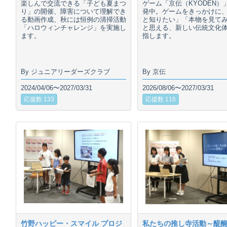
楽しんで交流できる「子ども夏まつ
ゲーム「京伝（KYODEN）
り」の開催、障害について理解でき
発中。ゲームをきっかけに
る動画作成、秋には恒例の清掃活動
と知りたい」「本物を見て
「ハロウィンチャレンジ」を実施し
と思える、新しい伝統文化
ます。
指します。
By ジュニアリーダーズクラブ
By 京伝
2024/04/06〜2027/03/31
2026/08/06〜2027/03/31
応援数 133
応援数 116
竹野ハッピー・スマイル プロジ
私たちの推し寺活動～醍