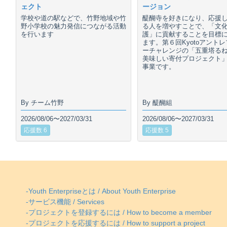
ェクト
ージョン
学校や道の駅などで、竹野地域や竹
醍醐寺を好きになり、応援
野小学校の魅力発信につながる活動
る人を増やすことで、「文
を行います
護」に貢献することを目標
ます。第６回Kyotoアント
ーチャレンジの「五重塔る
美味しい寄付プロジェクト
事業です。
By チーム竹野
By 醍醐組
2026/08/06〜2027/03/31
2026/08/06〜2027/03/31
応援数 6
応援数 5
-Youth Enterpriseとは / About Youth Enterprise
-サービス機能 / Services
-プロジェクトを登録するには / How to become a member
-プロジェクトを応援するには / How to support a project