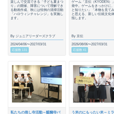
楽しんで交流できる「子ども夏まつ
ゲーム「京伝（KYODEN）
り」の開催、障害について理解でき
発中。ゲームをきっかけに
る動画作成、秋には恒例の清掃活動
と知りたい」「本物を見て
「ハロウィンチャレンジ」を実施し
と思える、新しい伝統文化
ます。
指します。
By ジュニアリーダーズクラブ
By 京伝
2024/04/06〜2027/03/31
2026/08/06〜2027/03/31
応援数 131
応援数 41
私たちの推し寺活動～醍醐寺バ
う米のにもったい米～ミ