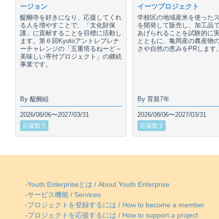
ージョン
イーツプロジェクト
醍醐寺を好きになり、応援してくれ
学校区の地域産米を使った
る人を増やすことで、「文化財保
を開発して販売し、加工品
護」に貢献することを目標に活動し
あげられることを試験的に
ます。第６回Kyotoアントレプレナ
とともに、亀岡産の農産物
ーチャレンジの「五重塔るねーど～
さや自然の恵みをPRします
美味しい寄付プロジェクト」の継続
事業です。
By 醍醐組
By 育親7年
2026/08/06〜2027/03/31
2026/08/06〜2027/03/31
応援数 5
応援数 2
-Youth Enterpriseとは / About Youth Enterprise
-サービス機能 / Services
-プロジェクトを登録するには / How to become a member
-プロジェクトを応援するには / How to support a project