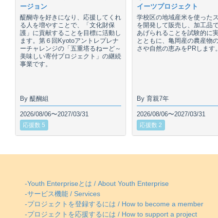
ージョン
イーツプロジェクト
醍醐寺を好きになり、応援してくれ
学校区の地域産米を使った
る人を増やすことで、「文化財保
を開発して販売し、加工品
護」に貢献することを目標に活動し
あげられることを試験的に
ます。第６回Kyotoアントレプレナ
とともに、亀岡産の農産物
ーチャレンジの「五重塔るねーど～
さや自然の恵みをPRします
美味しい寄付プロジェクト」の継続
事業です。
By 醍醐組
By 育親7年
2026/08/06〜2027/03/31
2026/08/06〜2027/03/31
応援数 5
応援数 2
-Youth Enterpriseとは / About Youth Enterprise
-サービス機能 / Services
-プロジェクトを登録するには / How to become a member
-プロジェクトを応援するには / How to support a project