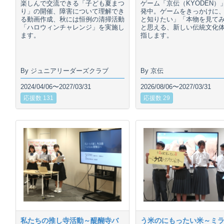
楽しんで交流できる「子ども夏まつ
ゲーム「京伝（KYODEN）
り」の開催、障害について理解でき
発中。ゲームをきっかけに
る動画作成、秋には恒例の清掃活動
と知りたい」「本物を見て
「ハロウィンチャレンジ」を実施し
と思える、新しい伝統文化
ます。
指します。
By ジュニアリーダーズクラブ
By 京伝
2024/04/06〜2027/03/31
2026/08/06〜2027/03/31
応援数 131
応援数 29
私たちの推し寺活動～醍醐寺バ
う米のにもったい米～ミ