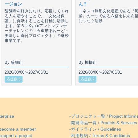
ージョン
ん？
醍醐寺を好きになり、応援してくれ
ユネスコ無形文化遺産である『
る人を増やすことで、「文化財保
踊』の一つである六斎念仏を次
護」に貢献することを目標に活動し
につなぐ活動
ます。第６回Kyotoアントレプレナ
ーチャレンジの「五重塔るねーど～
美味しい寄付プロジェクト」の継続
事業です。
By 醍醐組
By 棚橋組
2026/08/06〜2027/03/31
2026/08/06〜2027/03/31
応援数 5
応援数 2
erprise
-プロジェクト一覧 / Project Informa
-開発商品一覧 / Prodcts & Services
come a member
-ガイドライン / Guidelines
ort a project
-利用規約 / Terms & Conditions