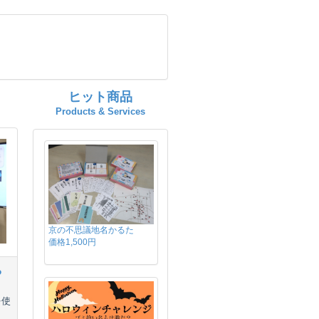
ヒット商品
Products & Services
京の不思議地名かるた
価格1,500円
る
を使
ま