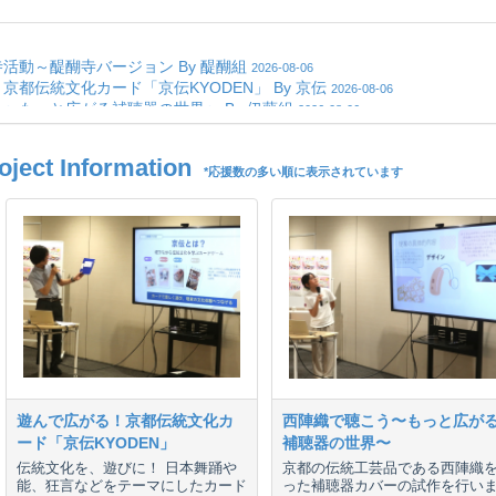
ct Information
*応援数の多い順に表示されています
遊んで広がる！京都伝統文化カ
西陣織で聴こう〜もっと広が
ード「京伝KYODEN」
補聴器の世界〜
伝統文化を、遊びに！ 日本舞踊や
京都の伝統工芸品である西陣織
能、狂言などをテーマにしたカード
った補聴器カバーの試作を行い