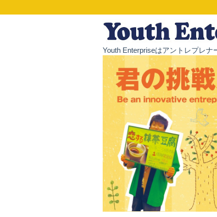
Youth Enterpriseはア