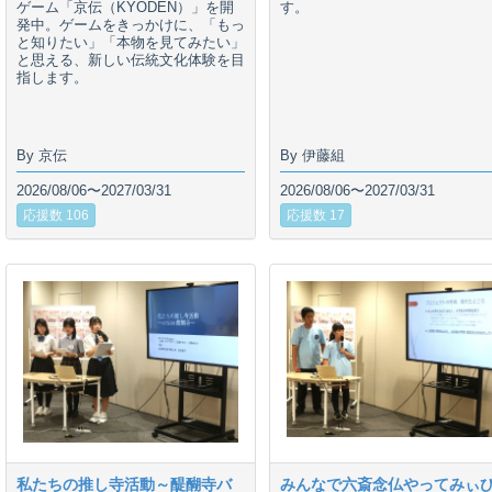
ゲーム「京伝（KYODEN）」を開
す。
発中。ゲームをきっかけに、「もっ
と知りたい」「本物を見てみたい」
と思える、新しい伝統文化体験を目
指します。
By 京伝
By 伊藤組
2026/08/06〜2027/03/31
2026/08/06〜2027/03/31
応援数 106
応援数 17
私たちの推し寺活動～醍醐寺バ
みんなで六斎念仏やってみぃ