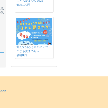
こども夏まつり2026
価格100円
風流
世代
遊んで知ろう京のヒミツ～
こども夏まつり～
価格0円
tion