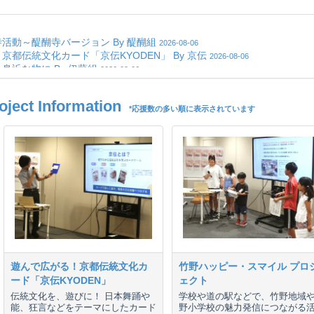
ct Information
*応援数の多い順に表示されています
遊んで広がる！京都伝統文化カ
竹野ハッピー・スマイル プロ
ード「京伝KYODEN」
ェクト
伝統文化を、遊びに！ 日本舞踊や
学校や道の駅などで、竹野地域
能、狂言などをテーマにしたカード
野小学校の魅力発信につながる