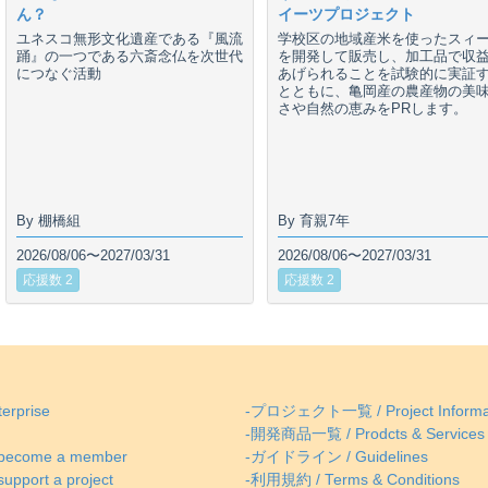
ん？
イーツプロジェクト
ユネスコ無形文化遺産である『風流
学校区の地域産米を使ったスィ
踊』の一つである六斎念仏を次世代
を開発して販売し、加工品で収
につなぐ活動
あげられることを試験的に実証
とともに、亀岡産の農産物の美
さや自然の恵みをPRします。
By 棚橋組
By 育親7年
2026/08/06〜2027/03/31
2026/08/06〜2027/03/31
応援数 2
応援数 2
erprise
-プロジェクト一覧 / Project Informa
-開発商品一覧 / Prodcts & Services
come a member
-ガイドライン / Guidelines
ort a project
-利用規約 / Terms & Conditions