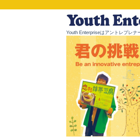
Youth Enterpriseはア