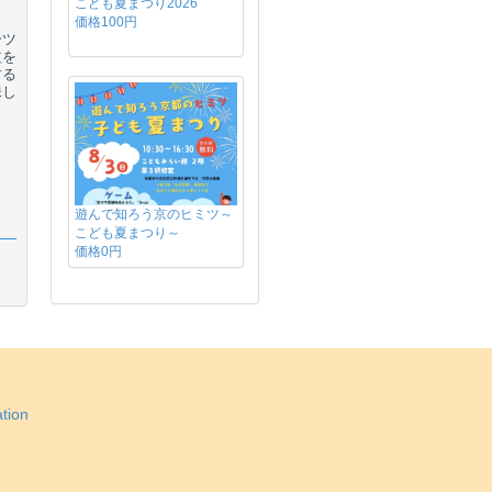
こども夏まつり2026
価格100円
ーツ
益を
する
味し
遊んで知ろう京のヒミツ～
こども夏まつり～
価格0円
tion