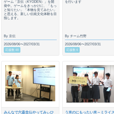
ゲーム「京伝（KYODEN）」を開
を行います
発中。ゲームをきっかけに、「もっ
と知りたい」「本物を見てみたい」
と思える、新しい伝統文化体験を目
指します。
By 京伝
By チーム竹野
2026/08/06〜2027/03/31
2026/08/06〜2027/03/31
応援数 48
応援数 6
みんなで六斎念仏やってみぃひ
う米のにもったい米～ミライ