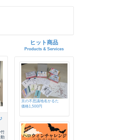
ヒット商品
Products & Services
京の不思議地名かるた
価格1,500円
ジ
や竹
活動