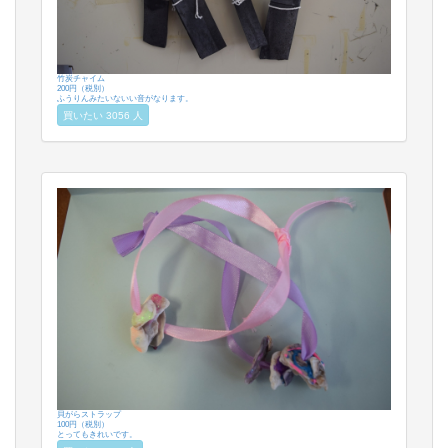
竹炭チャイム
200円（税別）
ふうりんみたいないい音がなります。
買いたい 3056 人
貝がらストラップ
100円（税別）
とってもきれいです。