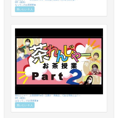
0円（税別）
なってぃのお茶授業🍵
買いたい 0 人
茶れんじゃー お茶授業Part2＜玉露が「高級品」である理由とは？＞
0円（税別）
はるってぃ のお茶授業🍵
買いたい 0 人