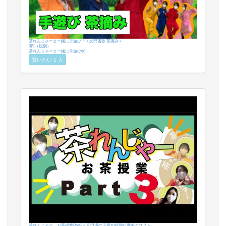
茶れんじゃーと一緒に手遊び！＜文部省歌 茶摘み＞
0円（税別）
茶れんじゃーと一緒に手遊び👐
買いたい 1 人
茶れんじゃー お茶授業Part3＜京田辺の玉露が特別な理由とは？＞