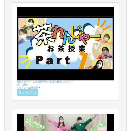
茶れんじゃー お茶授業Part1＜お茶の種類について＞
0円（税別）
のってぃ のお茶授業🍵
買いたい 0 人