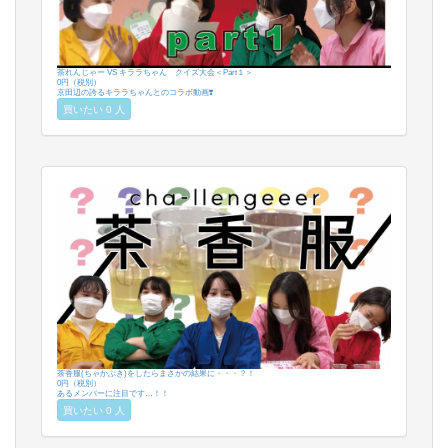
茶れんじゃー VS キララちゃん クイズ大会＜Part１＞
0円（税別）
京田辺の誇るキララちゃんとのコラボ動画❣️
買いたい 0 人
茶香服(ちゃかぶき)をしたらまさかの結果に・・・？！
0円（税別）
あるメンバーに注目です…！！
買いたい 0 人