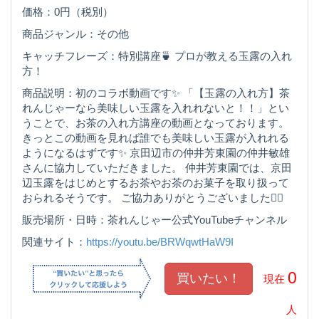
価格：0円（税別）
商品ジャンル：その他
キャッチフレーズ：特別講座🍵 プロが教える玉露の入れ
方！
商品説明：初のコラボ動画です✨ 「【玉露の入れ方】茶
れんじゃーなら美味しい玉露を入れれないと！！」とい
うことで、お茶の入れ方講座の動画となっております。
きっとこの動画を見れば誰でも美味しい玉露が入れれる
ようになるはずです✨ 京田辺市の仲井芳東園の仲井敏雄
さんに協力していただきました。 仲井芳東園では、京田
辺玉露をはじめとするお茶やお茶のお菓子を取り扱って
おられるそうです。 ご協力ありがとうございました🙇‍♀️
販売場所・日時：茶れんじゃー公式YouTubeチャンネル
関連サイト：
https://youtu.be/BRWqwtHaW9I
0
現在
人