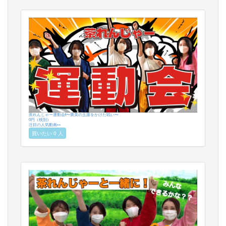
茶れんじゃー運動会❗️〜褒美の玉露をかけた戦い〜
0円（税別）
注目の人気動画👀
買いたい 0 人