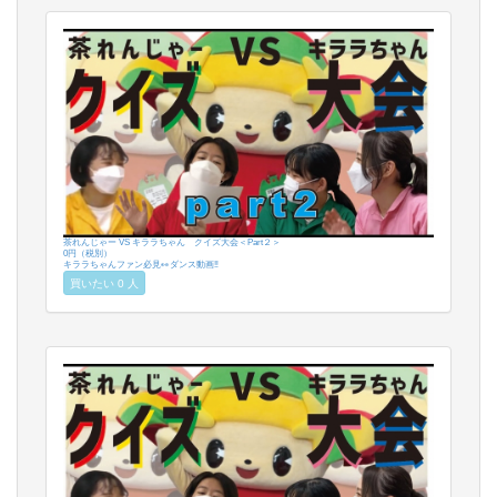
茶れんじゃー VS キララちゃん クイズ大会＜Part２＞
0円（税別）
キララちゃんファン必見👀ダンス動画‼️
買いたい 0 人