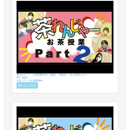
茶れんじゃー お茶授業Part2＜玉露が「高級品」である理由とは？＞
0円（税別）
はるってぃ のお茶授業🍵
買いたい 0 人