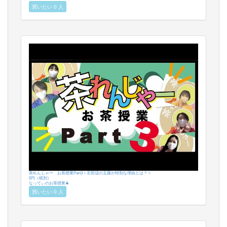
買いたい 0 人
茶れんじゃー お茶授業Part3＜京田辺の玉露が特別な理由とは？＞
0円（税別）
なってぃのお茶授業🍵
買いたい 0 人