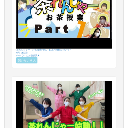
茶れんじゃー お茶授業Part1＜お茶の種類について＞
0円（税別）
のってぃ のお茶授業🍵
買いたい 0 人