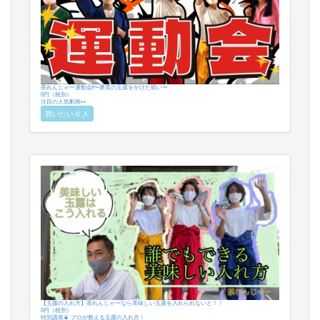
茶れんじゃー運動会❗️〜褒美の玉露をかけた戦い〜
0円（税別）
注目の人気動画👀
買いたい 0 人
【玉露の入れ方】茶れんじゃーなら美味しい玉露を入れられないと！！
0円（税別）
特別講座🍵 プロが教える玉露の入れ方！