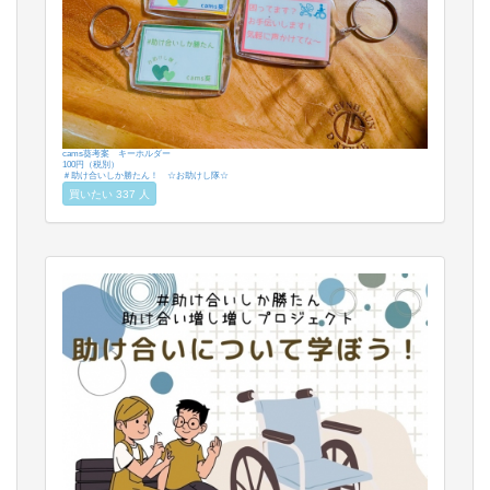
cams葵考案 キーホルダー
100円（税別）
＃助け合いしか勝たん！ ☆お助けし隊☆
買いたい 337 人