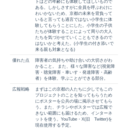
トはどの年齢にも体験してほしいもので
ある。しかしさすがに全員を呼ぶわけに
わいかないため、京都の未来を背負って
いると言っても過言ではない小学生に体
験してもらうことにした。小学生の子供
たちが体験することによって周りの大人
たちを気づかせていくこともできるので
はないかと考えた。(小学生の付き添いで
来る親も対象となる)
優れた点
障害者の気持ちや助け合いの大切さがわ
かること。 また、様々な障害など(視覚障
害・聴覚障害・車いす・発達障害・高齢
者）を体験、学ぶことができる部分。
広報戦略
まずはこの京都の人たちに少しでもこの
プロジェクトのことを知ってもらうため
にポスターを公共の場に掲示させてもら
う。また、チラシやポスターでは広報で
きない範囲にも届けるため、インターネ
ットを使う。YouTube・X(旧 Twitter)を
現在使用する予定。