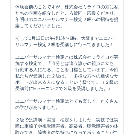
体験会前のことですが、株式会社ミライロの方に私
たちの企画を紹介したところ賛同・応援くださり、
年明けのユニバーサルマナー検定２級への招待を提
案してくださいました。
そして1月13日の午後1時〜6時、大阪までユニバー
サルマナー検定２級を受講しに行ってきました！
ユニバーサルマナー検定とは株式会社ミライロが実
施する検定で、「自分とは違う誰かの視点に立ち、
行動する人になる」ことを目標としています。今回
私たちが受講した２級は、「多様な方への適切なサ
ポートが出来る人になる」という級です。（２級の
受講前にEラーニングで３級を受講しました。）
ユニバーサルマナー検定はとても楽しく、たくさん
の学びがありました。
２級では講演・実技・検定をしました。実技では実
際に車椅子や視覚障害者、高齢者、聴覚障害者の体
験ができ、障害者の気持ちになって考えることがで