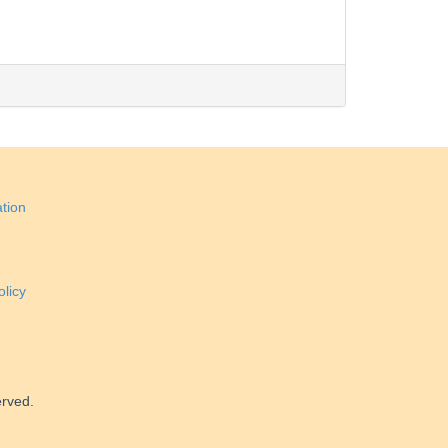
tion
licy
erved.