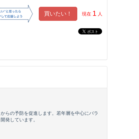
1
現在
人
ちからの予防を促進します。若年層を中心にバラ
を開発しています。