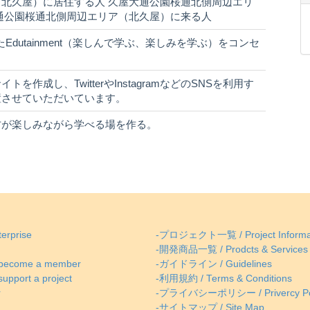
北久屋）に居住する人 久屋大通公園桜通北側周辺エリ
通公園桜通北側周辺エリア（北久屋）に来る人
tを合わせたEdutainment（楽しんで学ぶ、楽しみを学ぶ）をコンセ
作成し、TwitterやInstagramなどのSNSを利用す
置させていただいています。
方が楽しみながら学べる場を作る。
erprise
-プロジェクト一覧 / Project Informa
-開発商品一覧 / Prodcts & Services
come a member
-ガイドライン / Guidelines
ort a project
-利用規約 / Terms & Conditions
r
-プライバシーポリシー / Privercy Po
-サイトマップ / Site Map