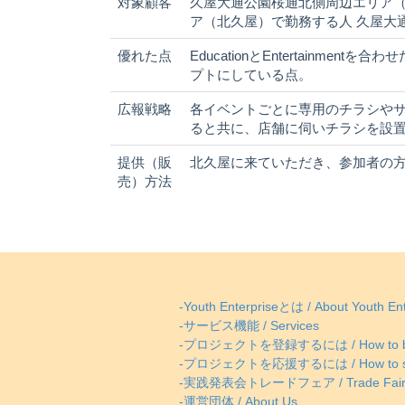
対象顧客
久屋大通公園桜通北側周辺エリア（
ア（北久屋）で勤務する人 久屋大
優れた点
EducationとEntertainmen
プトにしている点。
広報戦略
各イベントごとに専用のチラシやサイトを
ると共に、店舗に伺いチラシを設
提供（販
北久屋に来ていただき、参加者の
売）方法
-Youth Enterpriseとは / About Youth Ent
-サービス機能 / Services
-プロジェクトを登録するには / How to be
-プロジェクトを応援するには / How to supp
-実践発表会トレードフェア / Trade Fai
-運営団体 / About Us