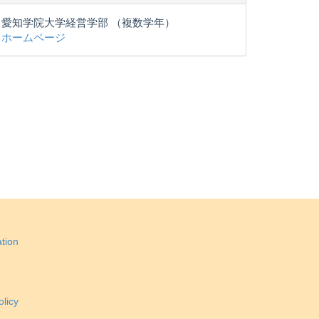
愛知学院大学経営学部 （複数学年）
ホームページ
tion
licy