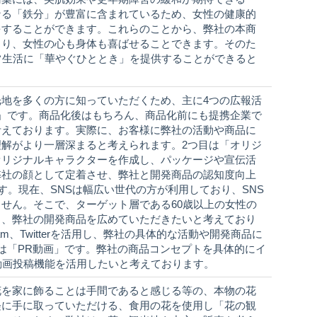
なる「鉄分」が豊富に含まれているため、女性の健康的
をすることができます。これらのことから、弊社の本商
より、女性の心も身体も喜ばせることできます。そのた
常生活に「華やぐひととき」を提供することができると
地を多くの方に知っていただくため、主に4つの広報活
」です。商品化後はもちろん、商品化前にも提携企業で
考えております。実際に、お客様に弊社の活動や商品に
解がより一層深まると考えられます。2つ目は「オリジ
オリジナルキャラクターを作成し、パッケージや宣伝活
弊社の顔として定着させ、弊社と開発商品の認知度向上
す。現在、SNSは幅広い世代の方が利用しており、SNS
せん。そこで、ターゲット層である60歳以上の女性の
り、弊社の開発商品を広めていただきたいと考えており
agram、Twitterを活用し、弊社の具体的な活動や開発商品に
は「PR動画」です。弊社の商品コンセプトを具体的にイ
動画投稿機能を活用したいと考えております。
花を家に飾ることは手間であると感じる等の、本物の花
軽に手に取っていただける、食用の花を使用し「花の観