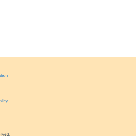
tion
licy
erved.