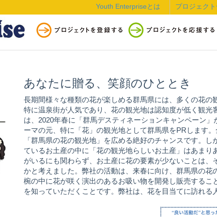
Youth Enterpriseとは
プロジェクト
あなたに贈る、笑顔のひととき
長期間様々な種類の花が楽しめる群馬県には、多くの花の
特に温泉街が人気であり、花の観光地は認知度が低く観光
は、2020年春に「群馬デスティネーションキャンペーン
ーマの元、特に「花」の観光地として群馬県をPRします
「群馬県の花の観光地」を広める絶好のチャンスです。し
ているお土産の中に「花の観光地らしいお土産」はあまり
がいるにも関わらず、お土産に花の要素が少ないことは、
かと考えました。弊社の活動は、来春に向け、群馬県の花
椀の中に花が咲く演出のあるお吸い物を開発し販売するこ
を知っていただくことです。弊社は、花を目当てに訪れる