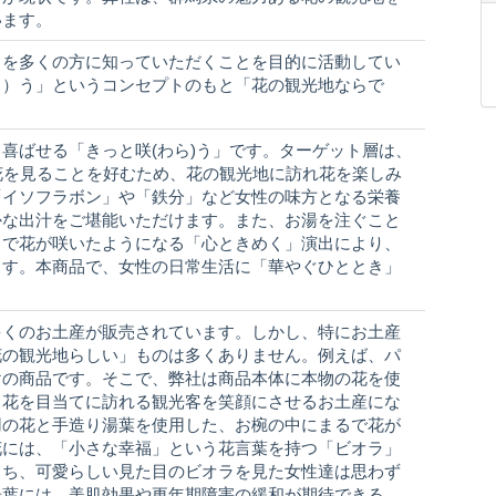
います。
力を多くの方に知っていただくことを目的に活動してい
ら）う」というコンセプトのもと「花の観光地ならで
喜ばせる「きっと咲(わら)う」です。ターゲット層は、
花を見ることを好むため、花の観光地に訪れ花を楽しみ
「イソフラボン」や「鉄分」など女性の味方となる栄養
かな出汁をご堪能いただけます。また、お湯を注ぐこと
るで花が咲いたようになる「心ときめく」演出により、
ます。本商品で、女性の日常生活に「華やぐひととき」
多くのお土産が販売されています。しかし、特にお土産
花の観光地らしい」ものは多くありません。例えば、パ
けの商品です。そこで、弊社は商品本体に本物の花を使
、花を目当てに訪れる観光客を笑顔にさせるお土産にな
用の花と手造り湯葉を使用した、お椀の中にまるで花が
花には、「小さな幸福」という花言葉を持つ「ビオラ」
もち、可愛らしい見た目のビオラを見た女性達は思わず
湯葉には、美肌効果や更年期障害の緩和が期待できる