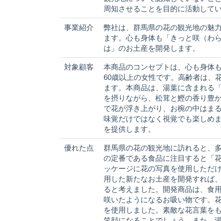
周知させることを目的に活動して
事業紹介
弊社は、群馬県の花の観光地の魅
ます。心も身体も「きっと咲（わ
は」のお土産を開発します。
対象顧客
本商品のコンセプトは、心も身体も
60歳以上の女性です。高齢者は、
ます。本商品は、湯葉に含まれる
を摂りながら、松茸と鰹の香り豊
で花が浮き上がり、お椀の中はま
味覚だけではなく視覚でも楽しめ
を提供します。
優れた点
群馬県の花の観光地に訪れると、
の定番である食品に注目すると「
ッケージに花の写真を使用しただ
用した新たなお土産を開発すれば
ると考えました。開発商品は、食
咲いたようになるお吸い物です。
を使用しました。素敵な花言葉を
笑顔になることでしょう。また、