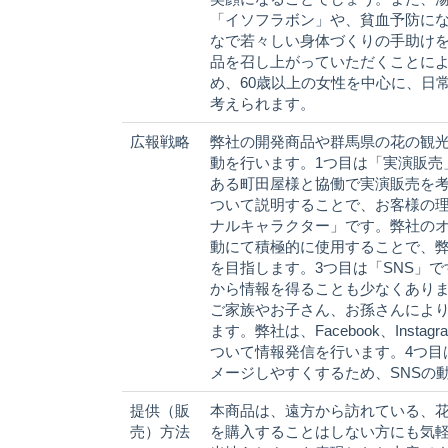
「イソフラボン」や、貧血予防に
なで若々しい身体づくりの手助け
品を召し上がっていただくことに
め、60歳以上の女性を中心に、日
考えられます。
広報戦略
弊社の開発商品や群馬県の花の観光
動を行います。1つ目は「実演販売
ある町田屋様と協働で実演販売を
ついて説明することで、お客様の理
ナルキャラクター」です。弊社の
動にて積極的に使用することで、
を目指します。3つ目は「SNS」で
から情報を得ることも少なくありま
ご家族やお子さん、お孫さんによ
ます。弊社は、Facebook、Inst
ついて情報発信を行います。4つ目
メージしやすくするため、SNSの
提供（販
本商品は、遠方から訪れている、
売）方法
を購入することはしない方にも気