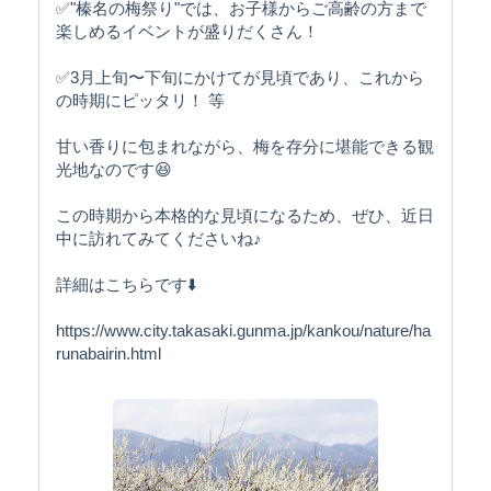
✅"榛名の梅祭り"では、お子様からご高齢の方まで
楽しめるイベントが盛りだくさん！
✅3月上旬〜下旬にかけてが見頃であり、これから
の時期にピッタリ！ 等
甘い香りに包まれながら、梅を存分に堪能できる観
光地なのです😆
この時期から本格的な見頃になるため、ぜひ、近日
中に訪れてみてくださいね♪
詳細はこちらです⬇️
https://www.city.takasaki.gunma.jp/kankou/nature/ha
runabairin.html