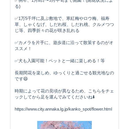
✅例年、1月8日〜5月中旬まで開園！(開花状況によ
る)
✅1万5千坪に及ぶ敷地で、寒紅梅やロウ梅、福寿
草、しゃくなげ、しだれ桜、しだれ桃、クルメつつ
じ等、四季折々の花が咲き乱れる
✅カメラを片手に、遊歩道に沿って散策するのがオ
ススメ！
✅犬も入園可能！ペットと一緒に楽しめる！等
長期間花を楽しめ、ゆっくりと過ごせる観光地なの
です😄
時期によって花の見頃が異なるため、こちらをチェ
ックしてから足を運んでみてくださいね⬇️
https://www.city.annaka.lg.jp/kanko_spot/flower.html