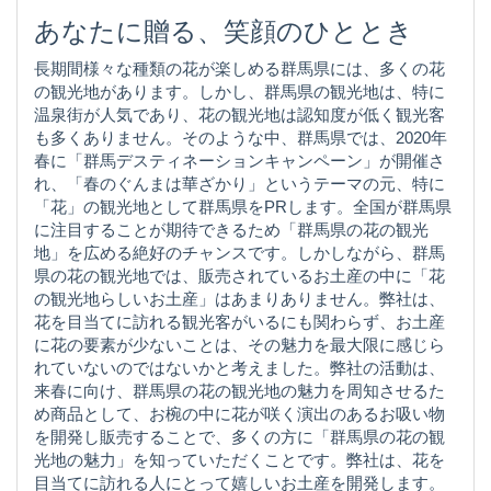
あなたに贈る、笑顔のひととき
長期間様々な種類の花が楽しめる群馬県には、多くの花
の観光地があります。しかし、群馬県の観光地は、特に
温泉街が人気であり、花の観光地は認知度が低く観光客
も多くありません。そのような中、群馬県では、2020年
春に「群馬デスティネーションキャンペーン」が開催さ
れ、「春のぐんまは華ざかり」というテーマの元、特に
「花」の観光地として群馬県をPRします。全国が群馬県
に注目することが期待できるため「群馬県の花の観光
地」を広める絶好のチャンスです。しかしながら、群馬
県の花の観光地では、販売されているお土産の中に「花
の観光地らしいお土産」はあまりありません。弊社は、
花を目当てに訪れる観光客がいるにも関わらず、お土産
に花の要素が少ないことは、その魅力を最大限に感じら
れていないのではないかと考えました。弊社の活動は、
来春に向け、群馬県の花の観光地の魅力を周知させるた
め商品として、お椀の中に花が咲く演出のあるお吸い物
を開発し販売することで、多くの方に「群馬県の花の観
光地の魅力」を知っていただくことです。弊社は、花を
目当てに訪れる人にとって嬉しいお土産を開発します。