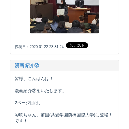
投稿日：2020-01-22 23:31:24
漫画 紹介②
皆様、こんばんは！
漫画紹介②をいたします。
2ページ目は、
彩咲ちゃん、前国(共愛学園前橋国際大学)に登場！
です！