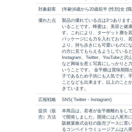
対象顧客
(年齢)6歳から20歳前半 (性別)女 
優れた点
製品の優れている点は3つあります
いることです。蜂蜜は、美容と健
す。これにより、ターゲット層を
パッケージにも力を入れており、
より、持ち歩きにも可愛いものにな
の方に見てもらえるようしていると
Instagram、Twitter、Yo
など興味を惹く写真にしっかりと
いうことです。 金平糖は賞味期限
子であるため子供にも人気です。
ことなども出来ます。以上のこと
きています。
広報戦略
SNS( Twitter・Instagram)
提供（販
本商品は、若者が金平糖離れをし
売）方法
で開発しました。開発には八尾市
阪糖菓株式会社の販売ブースに置
るコンペイトウミュージアムは八