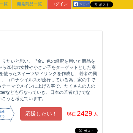
一覧
開発商品一覧
ログイン
作りたいと思い、〝金〟色の蜂蜜を用いた商品を
から20代の女性や小さい子をターゲットとした商
平糖を使ったスイーツやドリンクを作成し、若者の興
す。コロナウイルスが流行している為、家の中で
うテーマでメインに上げる事で、たくさんの人の
tterなども行なっていき、日本の若者だけでな
いこうと考えています。
2429
現在
人