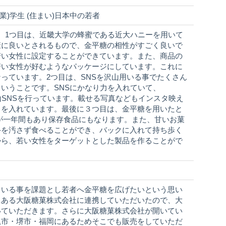
(職業)学生 (住まい)日本中の若者
。1つ目は、近畿大学の蜂蜜である近大ハニーを用いて
康に良いとされるもので、金平糖の相性がすごく良いで
若い女性に設定することができています。また、商品の
若い女性が好むようなパッケージにしています。これに
っています。2つ目は、SNSを沢山用いる事でたくさん
いうことです。SNSにかなり力を入れていて、
uTubeと沢山SNSを行っています。載せる写真などもインスタ映え
力を入れています。最後に３つ目は、金平糖を用いたと
が一年間もあり保存食品にもなります。また、甘いお菓
手を汚さず食べることができ、バックに入れて持ち歩く
から、若い女性をターゲットとした製品を作ることがで
ている事を課題とし若者へ金平糖を広げたいという思い
にある大阪糖菓株式会社に連携していただいたので、大
いていただきます。さらに大阪糖菓株式会社が開いてい
尾市・堺市・福岡にあるためそこでも販売をしていただ