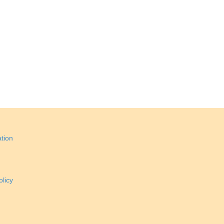
tion
licy