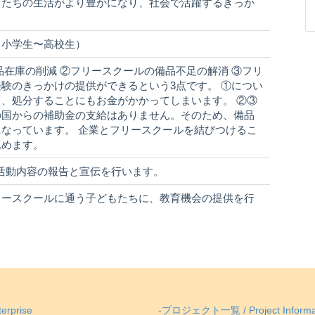
もたちの生活がより豊かになり、社会で活躍するきっか
（小学生〜高校生）
品在庫の削減 ②フリースクールの備品不足の解消 ③フリ
験のきっかけの提供ができるという3点です。 ①につい
、処分することにもお金がかかってしまいます。 ②③
の国からの補助金の支給はありません。そのため、備品
なっています。 企業とフリースクールを結びつけるこ
込めます。
容や活動内容の報告と宣伝を行います。
リースクールに通う子どもたちに、教育機会の提供を行
erprise
-プロジェクト一覧 / Project Informa