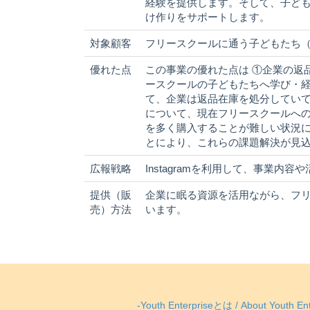
経験を提供します。そして、子ど
け作りをサポートします。
対象顧客
フリースクールに通う子どもたち
優れた点
この事業の優れた点は ①企業の返
ースクールの子どもたちへ学び・経
て、企業は返品在庫を処分していて
について、現在フリースクールへ
を多く購入することが難しい状況に
とにより、これらの課題解決が見
広報戦略
Instagramを利用して、事業内
提供（販
企業に眠る資源を活用ながら、フ
売）方法
います。
-Youth Enterpriseとは / About Youth Ent