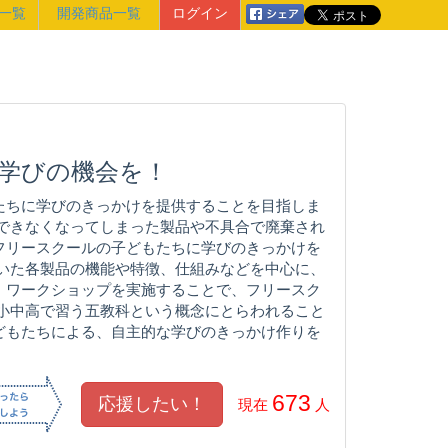
一覧
開発商品一覧
ログイン
学びの機会を！
たちに学びのきっかけを提供することを目指しま
売できなくなってしまった製品や不具合で廃棄され
フリースクールの子どもたちに学びのきっかけを
頂いた各製品の機能や特徴、仕組みなどを中心に、
、ワークショップを実施することで、フリースク
 小中高で習う五教科という概念にとらわれること
どもたちによる、自主的な学びのきっかけ作りを
673
現在
人