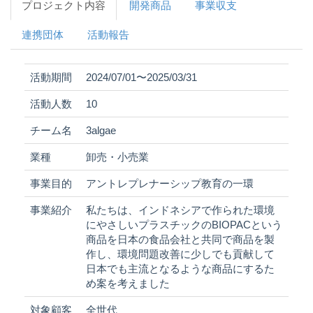
プロジェクト内容
開発商品
事業収支
連携団体
活動報告
活動期間
2024/07/01〜2025/03/31
活動人数
10
チーム名
3algae
業種
卸売・小売業
事業目的
アントレプレナーシップ教育の一環
事業紹介
私たちは、インドネシアで作られた環境
にやさしいプラスチックのBIOPACという
商品を日本の食品会社と共同で商品を製
作し、環境問題改善に少しでも貢献して
日本でも主流となるような商品にするた
め案を考えました
対象顧客
全世代