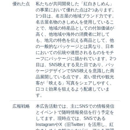
優れた点
私たちが共同開発した「紅白きしめん」
の事業において優れた点は2つあります。
1つ目は、名古屋の地域ブランド力です。
名古屋名物のきしめんを使用しているこ
とで、地域の特産品としての付加価値が
高く、他地域や海外の消費者に対して
も、地元の特色を伝える商品として、他
の一般的なパッケージとは異なり、日本
においての伝統や連想されるものをモチ
ーフにパッケージに描かれています。2つ
目は、SNS映えする見た目であり、パッ
ケージデザインでSNS映えを意識した商
品展開している点です。若い世代や観光
客が「映える」写真をシェアしやすく、
口コミ効果を狙えるよう配慮していま
す。
広報戦略
本広告活動では、主にSNSでの情報発信
とイベントで随時情報発信を行う予定を
してます。現時点では、SNSである
InstagramやX（旧Twitter）を活用し、紅