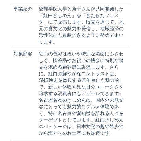
事業紹介
愛知学院大学と角千さんが共同開発した
「紅白きしめん」を「きたきたフェス
タ」にて販売します。販売を通じて、地
元の食文化の魅力を発信し、地域経済の
活性化にも貢献できるように努めてまい
ります。
対象顧客
紅白の色彩は祝いや特別な場面にふさわ
しく、贈答品やお祝いの機会に特別な食
品を求める顧客層に訴求します。さら
に、紅白の鮮やかなコントラストは、
SNS映えを重視する若年層にも魅力的
で、新しい体験や見た目のユニークさを
追求する消費者にもアピールできます。
名古屋名物のきしめんは、国内外の観光
客にとっても魅力的なグルメ体験であ
り、特に名古屋や愛知県を訪れる人々を
ターゲットとしています。紅白きしめん
のパッケージは、日本文化の趣や希少性
から海外へのお土産にも最適です。