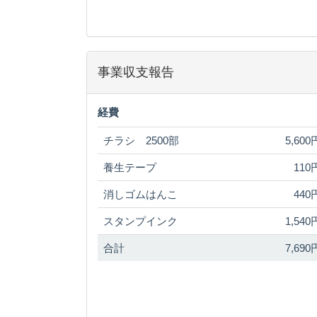
事業収支報告
経費
チラシ 2500部
5,600
養生テープ
110
消しゴムはんこ
440
スタンプインク
1,540
合計
7,690