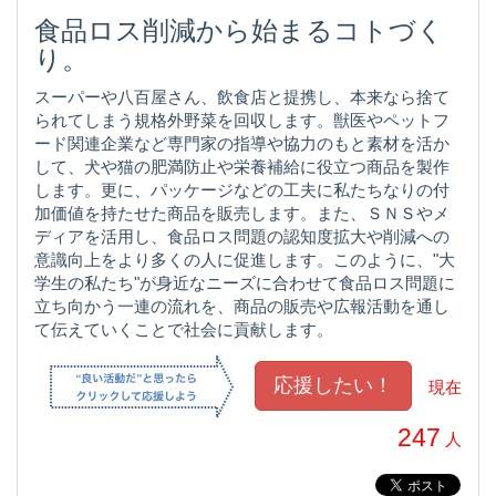
食品ロス削減から始まるコトづく
り。
スーパーや八百屋さん、飲食店と提携し、本来なら捨て
られてしまう規格外野菜を回収します。獣医やペットフ
ード関連企業など専門家の指導や協力のもと素材を活か
して、犬や猫の肥満防止や栄養補給に役立つ商品を製作
します。更に、パッケージなどの工夫に私たちなりの付
加価値を持たせた商品を販売します。また、ＳＮＳやメ
ディアを活用し、食品ロス問題の認知度拡大や削減への
意識向上をより多くの人に促進します。このように、"大
学生の私たち"が身近なニーズに合わせて食品ロス問題に
立ち向かう一連の流れを、商品の販売や広報活動を通し
て伝えていくことで社会に貢献します。
現在
247
人