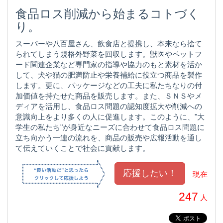
食品ロス削減から始まるコトづく
り。
スーパーや八百屋さん、飲食店と提携し、本来なら捨て
られてしまう規格外野菜を回収します。獣医やペットフ
ード関連企業など専門家の指導や協力のもと素材を活か
して、犬や猫の肥満防止や栄養補給に役立つ商品を製作
します。更に、パッケージなどの工夫に私たちなりの付
加価値を持たせた商品を販売します。また、ＳＮＳやメ
ディアを活用し、食品ロス問題の認知度拡大や削減への
意識向上をより多くの人に促進します。このように、"大
学生の私たち"が身近なニーズに合わせて食品ロス問題に
立ち向かう一連の流れを、商品の販売や広報活動を通し
て伝えていくことで社会に貢献します。
現在
247
人