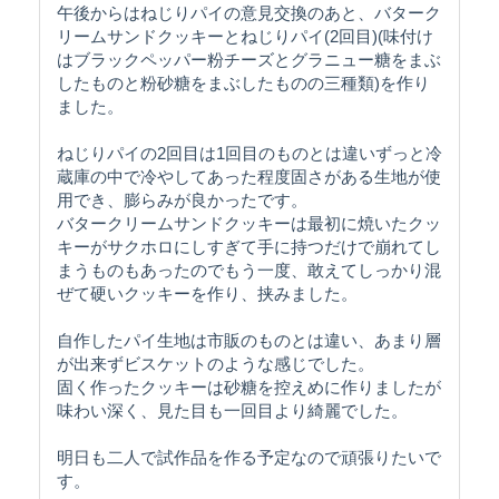
午後からはねじりパイの意見交換のあと、バターク
リームサンドクッキーとねじりパイ(2回目)(味付け
はブラックペッパー粉チーズとグラニュー糖をまぶ
したものと粉砂糖をまぶしたものの三種類)を作り
ました。
ねじりパイの2回目は1回目のものとは違いずっと冷
蔵庫の中で冷やしてあった程度固さがある生地が使
用でき、膨らみが良かったです。
バタークリームサンドクッキーは最初に焼いたクッ
キーがサクホロにしすぎて手に持つだけで崩れてし
まうものもあったのでもう一度、敢えてしっかり混
ぜて硬いクッキーを作り、挟みました。
自作したパイ生地は市販のものとは違い、あまり層
が出来ずビスケットのような感じでした。
固く作ったクッキーは砂糖を控えめに作りましたが
味わい深く、見た目も一回目より綺麗でした。
明日も二人で試作品を作る予定なので頑張りたいで
す。