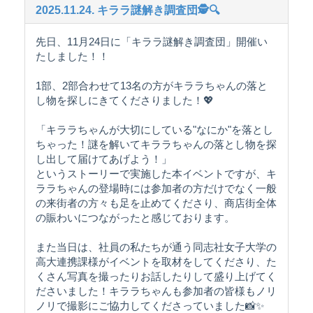
2025.11.24. キララ謎解き調査団🕵️🔍
先日、11月24日に「キララ謎解き調査団」開催い
たしました！！
1部、2部合わせて13名の方がキララちゃんの落と
し物を探しにきてくださりました！💖
「キララちゃんが大切にしている"なにか"を落とし
ちゃった！謎を解いてキララちゃんの落とし物を探
し出して届けてあげよう！」
というストーリーで実施した本イベントですが、キ
ララちゃんの登場時には参加者の方だけでなく一般
の来街者の方々も足を止めてくださり、商店街全体
の賑わいにつながったと感じております。
また当日は、社員の私たちが通う同志社女子大学の
高大連携課様がイベントを取材をしてくださり、た
くさん写真を撮ったりお話したりして盛り上げてく
ださいました！キララちゃんも参加者の皆様もノリ
ノリで撮影にご協力してくださっていました📸✨