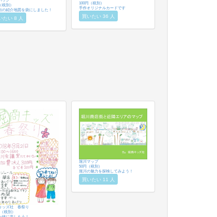
バック
100円（税別）
円（税別）
手作オリジナルカードです
街の紹介地図を袋にしました！
買いたい 36 人
いたい 8 人
堀川マップ
50円（税別）
堀川の魅力を探検してみよう！
買いたい 11 人
キッズ社 春祭り
円（税別）
一緒に楽しもう！