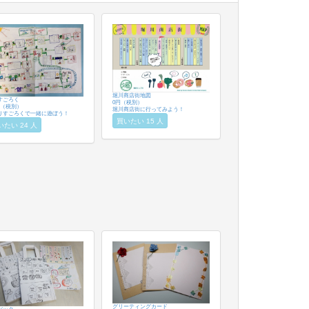
堀川商店街地図
すごろく
0円（税別）
円（税別）
堀川商店街に行ってみよう！
りすごろくで一緒に遊ぼう！
買いたい 15 人
いたい 24 人
グリーティングカード