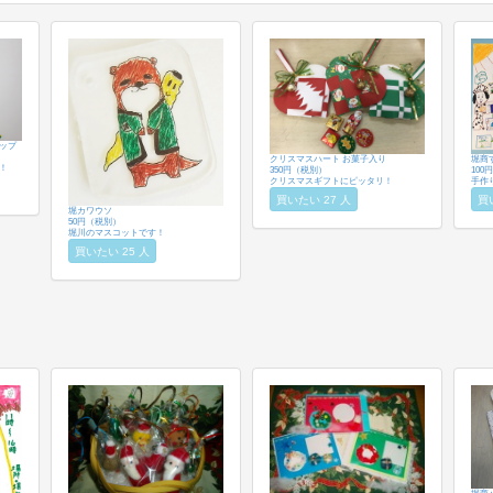
ップ
クリスマスハート お菓子入り
堀商
！
350円（税別）
100
クリスマスギフトにピッタリ！
手作
買いたい 27 人
買
堀カワウソ
50円（税別）
堀川のマスコットです！
買いたい 25 人