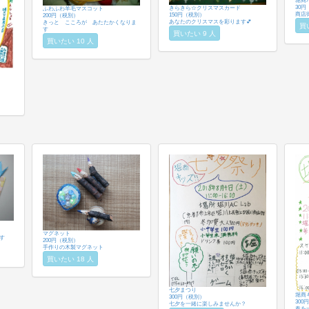
堀商
30
きらきら☆クリスマスカード
ふわふわ羊毛マスコット
商店
150円（税別）
200円（税別）
あなたのクリスマスを彩ります💕
きっと こころが あたたかくなりま
買
す
買いたい 9 人
買いたい 10 人
マグネット
す
200円（税別）
手作りの木製マグネット
買いたい 18 人
七夕まつり
堀商
300円（税別）
300
七夕を一緒に楽しみませんか？
春を