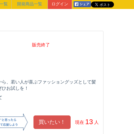
一覧
開発商品一覧
ログイン
販売終了
から、若い人が喜ぶファッショングッズとして髪
ぜひお試しを！
て
13
現在
人