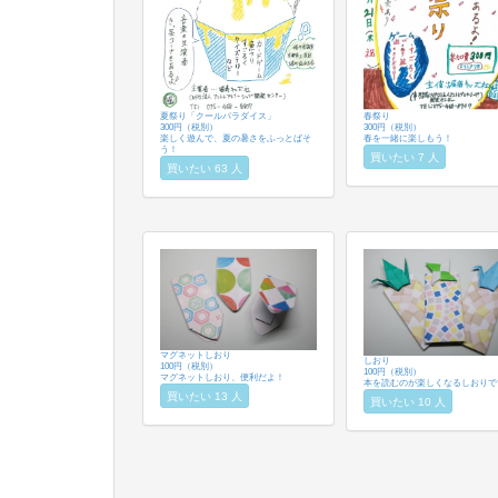
夏祭り「クールパラダイス」
春祭り
300円（税別）
300円（税別）
楽しく遊んで、夏の暑さをふっとばそ
春を一緒に楽しもう！
う！
買いたい 7 人
買いたい 63 人
マグネットしおり
しおり
100円（税別）
100円（税別）
マグネットしおり、便利だよ！
本を読むのが楽しくなるしおりで
買いたい 13 人
買いたい 10 人