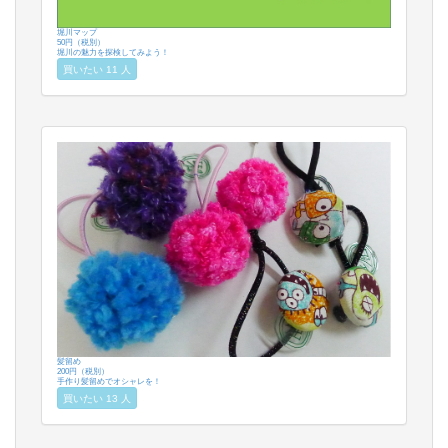
堀川マップ
50円（税別）
堀川の魅力を探検してみよう！
買いたい 11 人
髪留め
200円（税別）
手作り髪留めでオシャレを！
買いたい 13 人