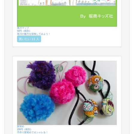
堀川マップ
50円（税別）
堀川の魅力を探検してみよう！
買いたい 11 人
髪留め
200円（税別）
手作り髪留めでオシャレを！