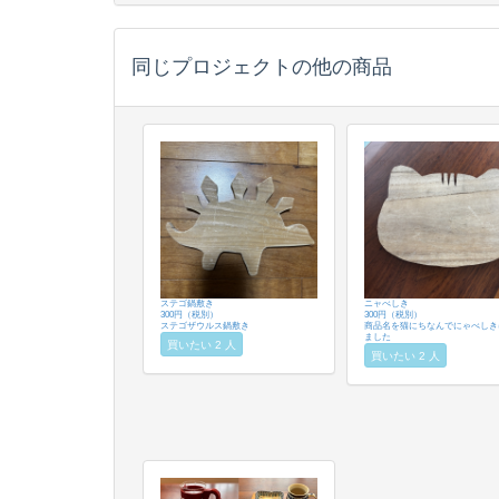
同じプロジェクトの他の商品
ステゴ鍋敷き
ニャべしき
300円（税別）
300円（税別）
ステゴザウルス鍋敷き
商品名を猫にちなんでにゃべしき
ました
買いたい 2 人
買いたい 2 人