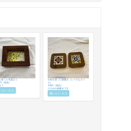
を使った写真立て
古材を使った鍋敷き（レトロなタイ
00円（税別）
ル）
立て
700円（税別）
小さめの鍋敷きです
いたい 3 人
買いたい 4 人