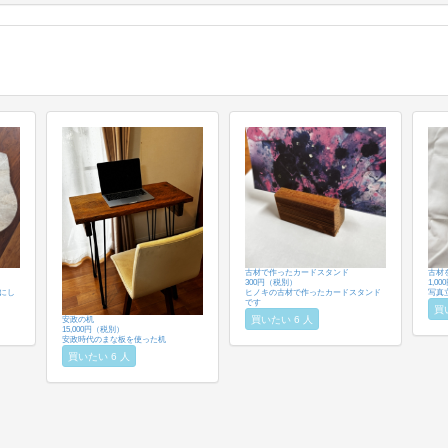
古材で作ったカードスタンド
古材
300円（税別）
1,0
にし
ヒノキの古材で作ったカードスタンド
写真
です
買
買いたい 6 人
安政の机
15,000円（税別）
安政時代のまな板を使った机
買いたい 6 人