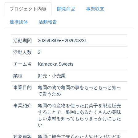
プロジェクト内容
開発商品
事業収支
連携団体
活動報告
活動期間
2025/08/05〜2026/03/31
活動人数
3
チーム名
Kameoka Sweets
業種
卸売・小売業
事業目的
亀岡の物で亀岡の事をもっともっと知っ
て貰うため
事業紹介
亀岡の特産物を使ったお菓子を製造販売
することで、亀岡にあるたくさんの美味
しい素材を知ってもらうきっかけにした
い
対象顧客
亀岡に観光で来られた人やサンガなどを