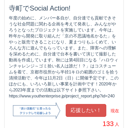
寺町でSocial Action!
年度の始めに、メンバー各自が、自分達でも貢献できそ
うな社会問題に関わる企画を考えて発表し、みんながや
ろうとなったプロジェクトを実施しています。今年は、
昨年から開発に取り組んだ「京の不思議地名かるた」を
やっと販売できることになり、夏まつりもふくめて、い
ろんな方に遊んでもらっています。また、障害への理解
を深めるために、自分達で台本を書いて演じて撮影した
動画を作成しています。秋には第4回目になる「ハロウィ
ンチャレンジ～ゴミ拾い名人は誰だ！？」はコスチュー
ムを着て、京都市役所から半径1キロの範囲のゴミを拾う
清掃活動で、今年は11月2日（日）に開催予定です。この
ほかにも、いろいろ新しい事業を計画中です！2020年か
ら2023年度までの活動は以下サイト参照下さい。
https://www.youthenterprise.jp/project_report.php?id=240
現在
133
人