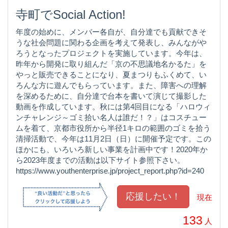
寺町でSocial Action!
年度の始めに、メンバー各自が、自分達でも貢献できそ
うな社会問題に関わる企画を考えて発表し、みんながや
ろうとなったプロジェクトを実施しています。今年は、
昨年から開発に取り組んだ「京の不思議地名かるた」を
やっと販売できることになり、夏まつりもふくめて、い
ろんな方に遊んでもらっています。また、障害への理解
を深めるために、自分達で台本を書いて演じて撮影した
動画を作成しています。秋には第4回目になる「ハロウィ
ンチャレンジ～ゴミ拾い名人は誰だ！？」はコスチュー
ムを着て、京都市役所から半径1キロの範囲のゴミを拾う
清掃活動で、今年は11月2日（日）に開催予定です。この
ほかにも、いろいろ新しい事業を計画中です！2020年か
ら2023年度までの活動は以下サイト参照下さい。
https://www.youthenterprise.jp/project_report.php?id=240
現在
133
人