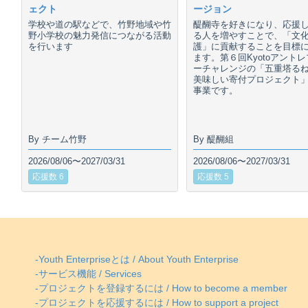
ェクト
ージョン
学校や道の駅などで、竹野地域や竹
醍醐寺を好きになり、応援
野小学校の魅力発信につながる活動
る人を増やすことで、「文
を行います
護」に貢献することを目標
ます。第６回Kyotoアント
ーチャレンジの「五重塔る
美味しい寄付プロジェクト
事業です。
By チーム竹野
By 醍醐組
2026/08/06〜2027/03/31
2026/08/06〜2027/03/31
応援数 6
応援数 5
-Youth Enterpriseとは / About Youth Enterprise
-サービス機能 / Services
-プロジェクトを登録するには / How to become a member
-プロジェクトを応援するには / How to support a project