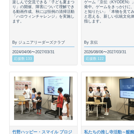
楽しんで交流できる「子ども夏まつ
ゲーム「京伝（KYODEN）
り」の開催、障害について理解でき
発中。ゲームをきっかけに
る動画作成、秋には恒例の清掃活動
と知りたい」「本物を見て
「ハロウィンチャレンジ」を実施し
と思える、新しい伝統文化
ます。
指します。
By ジュニアリーダーズクラブ
By 京伝
2024/04/06〜2027/03/31
2026/08/06〜2027/03/31
応援数 133
応援数 122
竹野ハッピー・スマイル プロジ
私たちの推し寺活動～醍