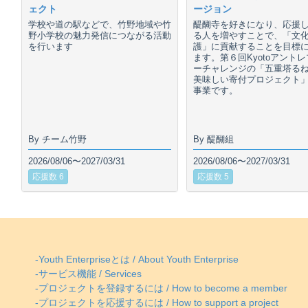
ェクト
ージョン
学校や道の駅などで、竹野地域や竹
醍醐寺を好きになり、応援
野小学校の魅力発信につながる活動
る人を増やすことで、「文
を行います
護」に貢献することを目標
ます。第６回Kyotoアント
ーチャレンジの「五重塔る
美味しい寄付プロジェクト
事業です。
By チーム竹野
By 醍醐組
2026/08/06〜2027/03/31
2026/08/06〜2027/03/31
応援数 6
応援数 5
-Youth Enterpriseとは / About Youth Enterprise
-サービス機能 / Services
-プロジェクトを登録するには / How to become a member
-プロジェクトを応援するには / How to support a project