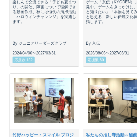
楽しんで交流できる「子ども夏まつ
ゲーム「京伝（KYODEN）
り」の開催、障害について理解でき
発中。ゲームをきっかけに
る動画作成、秋には恒例の清掃活動
と知りたい」「本物を見て
「ハロウィンチャレンジ」を実施し
と思える、新しい伝統文化
ます。
指します。
By ジュニアリーダーズクラブ
By 京伝
2024/04/06〜2027/03/31
2026/08/06〜2027/03/31
応援数 132
応援数 60
竹野ハッピー・スマイル プロジ
私たちの推し寺活動～醍